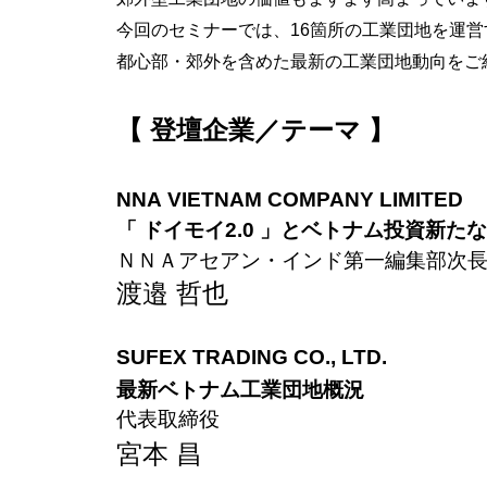
今回のセミナーでは、16箇所の工業団地を運営
都心部・郊外を含めた
最新の工業団地動向をご
【 登壇企業／テーマ 】
NNA VIETNAM COMPANY LIMITED
「 ドイモイ2.0 」とベトナム投資新た
ＮＮＡアセアン・インド第一編集部次長（Th
渡邉 哲也
SUFEX TRADING CO., LTD.
最新ベトナム工業団地概況
代表取締役
宮本 昌