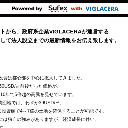
から、政府系企業VIGLACERAが運営する
そして法人設立までの最新情報をお伝え致します。
投資は都心部を
中心に拡大してきました。
50USD/㎡前後だった価格が、
10年で5倍超の高騰を見せています。
工業団地では、
わずか39USD/㎡。
じ投資額で4～7倍の土地を確保することが可能です。
には
独自の強みがありますが、経済成長に伴い、
す。