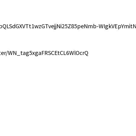
FAIpQLSdGXVTt1wzGTvejjNi25Z85peNmb-WIgkVEpYmit
ister/WN_tag5xgaFRSCEtCL6WlOcrQ