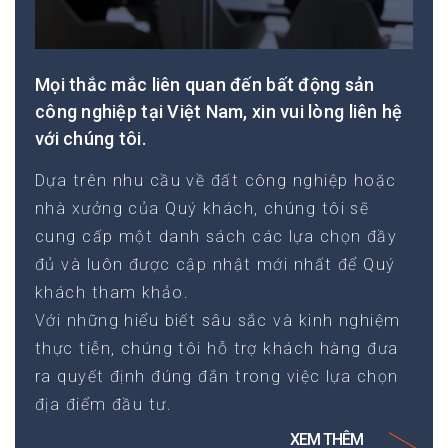
hoặc theo tháng,
đi kèm hỗ trợ tiếng Nhật và
phong cách phục vụ chuẩn Nhật Bản
Mọi thắc mắc liên quan đến bất động sản
công nghiệp tại Việt Nam, xin vui lòng liên hệ
với chúng tôi.
Dựa trên nhu cầu về đất công nghiệp hoặc
DỊCH VỤ THUÊ XE
nhà xưởng của Quý khách, chúng tôi sẽ
cung cấp một danh sách các lựa chọn đầy
đủ và luôn được cập nhật mới nhất để Quý
khách tham khảo.
Với những hiểu biết sâu sắc và kinh nghiệm
thực tiễn, chúng tôi hỗ trợ khách hàng đưa
Tiếp cận khoảng 5.700 người Nhật
ra quyết định đúng đắn trong việc lựa chọn
Tiếp cận khoảng 7.800 độc giả ngoài Nhật
địa điểm đầu tư.
XEM THÊM
Tiếp cận trực tiếp