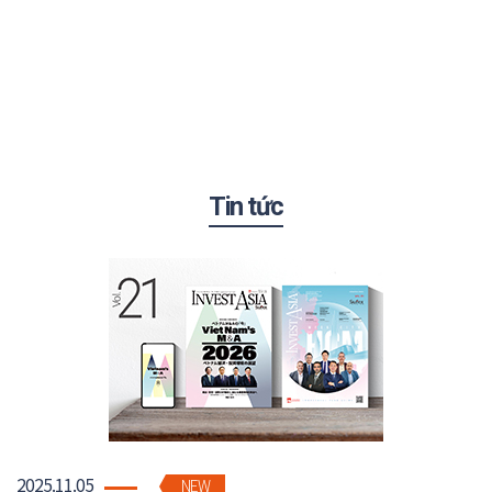
Tin tức
Cẩm nang Kinh doanh & Khu công
nghiệp tại Việt Nam
2025.11.05
Phát hành định kỳ 2 lần/năm với phiên bản tiếng
NEW