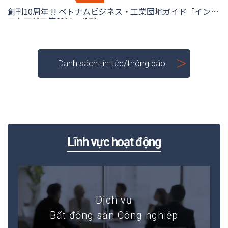
創刊10周年 !! ベトナムビジネス・工業団地ガイド「インベ
Nhật và phiên bản quốc tế.
ストアジア第20号」発刊。
Danh sách tin tức/thông báo
Lĩnh vực hoạt động
Dịch vụ thuê xe kèm tài xế
Dịch vụ
Cung cấp dịch vụ thuê xe linh hoạt theo ngày
Bất động sản Công nghiệp