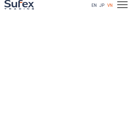
EN
JP
VN
Mọi thắc mắc liên quan đến
bất động
sản công nghiệp tại Việt Nam,
xin vui lòng liên hệ với chúng tôi.
Chúng tôi sẽ hỗ trợ tư vấn với dưới góc nhìn
chuyên môn
với những thông tin mới nhất